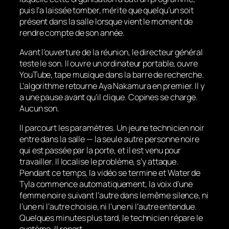
puis l’a laissée tomber, mérite que quelqu’un soit
présent dans la salle lorsque vient le moment de
rendre compte de son année.
Avant l’ouverture de la réunion, le directeur général
teste le son. Il ouvre un ordinateur portable, ouvre
YouTube, tape musique dans la barre de recherche.
L’algorithme retourne Aya Nakamura en premier. Il y
a une pause avant qu’il clique.
Copines
se charge.
Aucun son.
Il parcourt les paramètres. Un jeune technicien noir
entre dans la salle — la seule autre personne noire
qui est passée par la porte, et il est venu pour
travailler. Il localise le problème, s’y attaque.
Pendant ce temps, la vidéo se termine et
Water
de
Tyla commence automatiquement, la voix d’une
femme noire suivant l’autre dans le même silence, ni
l’une ni l’autre choisie, ni l’une ni l’autre entendue.
Quelques minutes plus tard, le technicien répare le