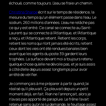
échoué, comme toujours. L’eau se fraie un chemin.
Christina Sharpe
écrit sur le temps de résidence, la
mesure du temps qu’un élément passe dans l’eau. Le
sodium, 260 millions d’années. L’eau ne relâche pas
ce qui y est entré. Ce canal se connecte au Saint-
Laurent qui se connecte à l’Atlantique, et l’Atlantique
a reçu, et l’Atlantique retient. Retient les corps,
retient les noms qui n’ont jamais été écrits, retient
ceux dont les vies ont été rendues banales bien
avant que les agents du poste 39 gardent leurs
trophées. La surface devant moi a toujours retenu
quelque chose qu’elle ne dévoile pas, et je suis assis
à côté d’elle depuis assez longtemps pour avoir
arrêté de vérifier.
Je commençais à me préparer à partir quand j’ai
réalisé qu’il pleuvait. Ça pleuvait depuis un petit
moment déjà, en fait. Rien ne l’annonçait, alors je
n’avais pas apporté de parapluie. Le frêne l’avait
retenue sans qu’on le lui demande, le feuillage assez