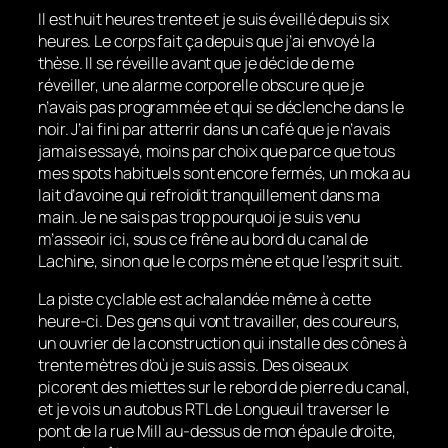
Il est huit heures trente et je suis éveillé depuis six
heures. Le corps fait ça depuis que j’ai envoyé la
thèse. Il se réveille avant que je décide de me
réveiller, une alarme corporelle obscure que je
n’avais pas programmée et qui se déclenche dans le
noir. J’ai fini par atterrir dans un café que je n’avais
jamais essayé, moins par choix que parce que tous
mes spots habituels sont encore fermés, un moka au
lait d’avoine qui refroidit tranquillement dans ma
main. Je ne sais pas trop pourquoi je suis venu
m’asseoir ici, sous ce frêne au bord du canal de
Lachine, sinon que le corps mène et que l’esprit suit.
La piste cyclable est achalandée même à cette
heure-ci. Des gens qui vont travailler, des coureurs,
un ouvrier de la construction qui installe des cônes à
trente mètres d’où je suis assis. Des oiseaux
picorent des miettes sur le rebord de pierre du canal,
et je vois un autobus RTL de Longueuil traverser le
pont de la rue Mill au-dessus de mon épaule droite,