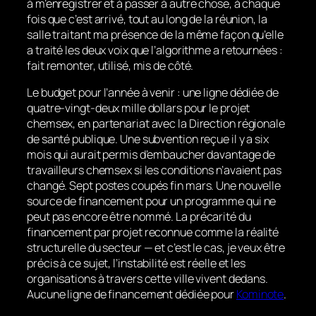
à m’enregistrer et à passer à autre chose, à chaque
fois que c’est arrivé, tout au long de la réunion, la
salle traitant ma présence de la même façon qu’elle
a traité les deux voix que l’algorithme a retournées :
fait remonter, utilisé, mis de côté.
Le budget pour l’année à venir : une ligne dédiée de
quatre-vingt-deux mille dollars pour le projet
chemsex, en partenariat avec la Direction régionale
de santé publique. Une subvention reçue il y a six
mois qui aurait permis d’embaucher davantage de
travailleurs chemsex si les conditions n’avaient pas
changé. Sept postes coupés fin mars. Une nouvelle
source de financement pour un programme qui ne
peut pas encore être nommé. La précarité du
financement par projet reconnue comme la réalité
structurelle du secteur — et c’est le cas, je veux être
précis à ce sujet, l’instabilité est réelle et les
organisations à travers cette ville vivent dedans.
Aucune ligne de financement dédiée pour
Kominote
.