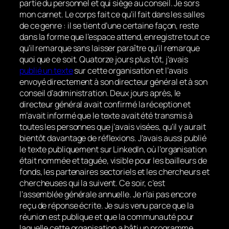
partie du personnel et qui siège au conseil. Je sors
mon carnet. Le corps fait ce qu’il fait dans les salles
de ce genre : il se tient d’une certaine façon, reste
dans la forme que l’espace attend, enregistre tout ce
qu’il remarque sans laisser paraître qu’il remarque
quoi que ce soit. Quatorze jours plus tôt, j’avais
publié un texte
sur cette organisation et l’avais
envoyé directement à son directeur général et à son
conseil d’administration. Deux jours après, le
directeur général avait confirmé la réception et
m’avait informé que le texte avait été transmis à
toutes les personnes que j’avais visées, qu’il y aurait
bientôt davantage de réflexions. J’avais aussi publié
le texte publiquement sur LinkedIn, où l’organisation
était nommée et taguée, visible pour les bailleurs de
fonds, les partenaires sectoriels et les chercheurs et
chercheuses qui la suivent. Ce soir, c’est
l’assemblée générale annuelle. Je n’ai pas encore
reçu de réponse écrite. Je suis venu parce que la
réunion est publique et que la communauté pour
laquelle cette organisation a bâti un programme,