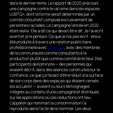
dans le dernier texte. Le rapport de 2020 précisait
une campagne contre le racisme dans les espaces
LGBTQ+, dont la forme serait déterminée par un
comité consultatif composé exclusivement de
personnes racisées. La campagne lancée en 2022
était réelle. Elle a dit ce qui devait être dit. Je l’ai écrit
avant et je le pensais. Ce que je n’ai pas écrit : elle a
été produite à travers une relation publicitaire
professionnelle avec
Upperkut
, avec des membres
de la communauté comme consultants à la
production plutôt que comme comité directeur. Des
participants de Kominote — des personnes qui
avaient décrit, dans des séances construites sur la
confiance, ce que ça faisait d’être réduit à la surface
de son corps dans des espaces qui étaient censés
les accueillir — avaient vu leurs témoignages
intégrés au contenu d’une campagne et distribués
sur les applications où ces réductions ont lieu.
L’appareil qui nommait la consommation l’a
reproduite dans l’acte de la nommer. Les deux