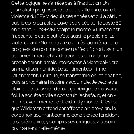
Cette logique ne s’arrête pas à l’institution. Un
journaliste progressiste de cette ville qui couvre la
violence du SPVM depuis des années et qui a bâti un
public considérable a ouvert sa vidéo sur le poste 39
en disant: « Le SPVM scalpe le monde. » L’image est
frappante, c’est le but, c’est aussi le problème. La
violence anti-Noire traverse un réseau médiatique
progressiste comme contenu affectif, produisant un
sentiment moral chez des publics qui ne seront
probablement jamais interceptés à Montréal-Nord
un mardi soir humide. Le sentiment confirme
l’alignement: il circule, se transforme en indignation,
puis la prochaine histoire s’accumule. Je veux être
clair là-dessus: rien de tout ça n’exige de mauvaise
foi. La société civile a construit l’échafaud, et on y
monte avant même de décider d’y monter. C’est ce
que Wilderson entend par affect d’arrière-plan: le
corps noir souffrant comme condition de fond dont
la société civile, y compris ses critiques, a besoin
pour se sentir elle-même.