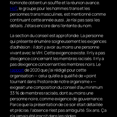
Kominote obtient un souffle et la réunion avance.
HoT
, le groupe pour les hommes trans et les
personnes trans masculines, est mentionné comme
continuant cette année aussi. Je n’ai pas saisi les
détails. J’étais encore dans l’entente du nom.
La section du conseil est approfondie. La personne
qui présente énumère soigneusement les exigences
d’adhésion : il doit y avoir au moins une personne
vivant avec le VIH. Cette exigence existe. Il n’y a pas
d’exigence concernant les membres racisés. Il n’y a
pas d’exigence concernant les membres noirs. Le
rapport
de 2020 que j’ai rédigé pour cette
organisation — celui qu’elle a qualifié de « point
tournant dans l’histoire de notre organisme » —
exigeait une composition du conseil d’au minimum
33 % de membres racisés, dont au moins une
personne noire, comme exigence de gouvernance.
Parce que la présentation de ce soir était détaillée
et précise, l’absence n’est pas ambiguïté. Six ans. Ça
n’a jamais été inscrit dans les règles.