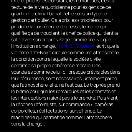
interceptions, les constats, les remarques, c’est la
texture de la vie quotidienne pour les gens de ce
quartier: le climat banal d’être sous un type de
gestion particulier. Ça a pris les « trophées » pour
produire la conférence de presse, le maire qui
qualifie ça de troublant, le chef de police qui tient la
salle avec son propre visage comme preuve que
l’institution a changé.
Frank B. Wilderson
écrit que la
violence anti-Noire circule comme une atmosphère,
la condition contre laquelle la société civile
confirme sa propre cohérence morale. Des
scandales comme celui-ci, presque prévisibles dans
leur récurrence, sont nécessaires justement parce
que l’atmosphère, elle, ne l’est pas. Le trophée prend
le blâme pour que les remarques et les constats et
les interceptions n’aient pas à le prendre. Puis vient
la réponse réformiste, sur commande \: caméras
corporelles, réaffectations, surveillance. La
machinerie qui permet de nommer l’atmosphère
sans la changer.