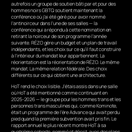
autrefois un groupe de soutien bâti par et pour des
hommes noirs GBTQ soutient maintenant la
conférence où j’ai été géré pour avoir nommé
l’antinoirceur dans l’une de ses salles — la
conférence qui a répondu à cette nomination en
retirant la noirceur de son programme l’année
suivante. RÉZO gère un budget et un plan de travail
indépendants, et les choix sur ce qu’il faut construire
à l’intérieur du mandat leur appartiennent. La
réorientation est la réorientation de RÉZO. Le même
mandat. La même relation fédérale. Des choix
différents sur ce qui obtient une architecture.
HoT rend le choix lisible. J’étais assis dans une salle
où HoT a été mentionné comme continuant en
2025-2026 — le groupe pour les hommes trans et les
personnes trans masculines qui, comme Kominote,
était un programme de l’ère Advance qui avait perdu
pied quand la première subvention avait pris fin. Le
rapport annuel le plus récent montre HoT à sa
quatrième cohorte, nommé et décrit, avec des plans