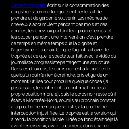
Vincent Woodard
écrit sur la consommation des
corps noirs comme logique héritée: le fait de
prendre et de garder le souvenir. Les mèches de
cheveux s’accumulent pendant des mois et des
années, les cheveux portant leur propre temps, et
les couper pendant une intervention, c’est prendre
ce temps en même temps que la dignité et
l’agentivité et la chair. Ce que l’agent fait avec le
trophée et ce que le spectateur fait avec la vidéo du
journaliste progressiste partagent une structure.
Dans les deux cas, le corps noir est à la portée de
quelqu’un qui n’a rien à craindre, pris et gardé un
moment, utilisé pour produire quelque chose (la
possession, le sentiment, la confirmation de sa
propre position morale), puis le corps noir reste où il
était: à Montréal-Nord, soumis au prochain constat,
à la prochaine remarque raciste, à la prochaine
interception injustifiée. Le trophée est la version qui
a rendu la condition lisible. L’idée de fond était déjà là
avant les ciseaux, avant la caméra, dans chaque