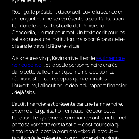
système. Il repart.
Rodrigo, le président du conseil, ouvre la séance en
annonçant qu’il ne se représentera pas. L’allocution
territoriale qui suit est celle de l’Université
Concordia, lue mot pour mot. Un texte écrit pour les
salles d’une autre institution, transporté dans celle-
ci sans le travail d’être re-situé.
À six heures vingt, Kevin arrive. Il est le
seul membre
noir du conseil
, et la seule personne noire entrée
dans cette salle en tant que membre ce soir. La
réunion est en cours depuis quinze minutes.
L’ouverture, l’allocution, le début du rapport financier
: déjà faits.
L’audit financier est présenté par une femme noire,
externe à l’organisation, embauchée pour cette
fonction. Le système de son maintenant fonctionnel
porte sa voix à travers la salle — c’est pour cela qu’il
a été réparé, c’est la première voix qu’il produit —
tandis qu’elle présente un surplus d’environ vingt-