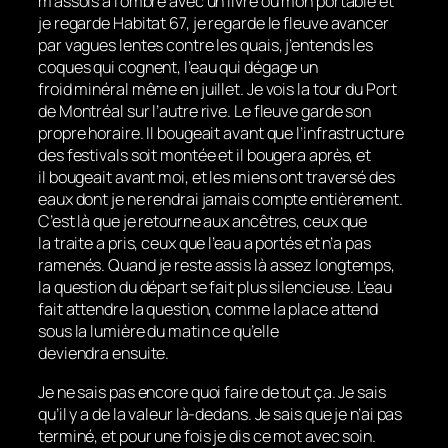
m’assois à l’ombre avec un livre ou mon portable et
je regarde Habitat 67, je regarde le fleuve avancer
par vagues lentes contre les quais, j’entends les
coques qui cognent, l’eau qui dégage un
froid minéral même en juillet. Je vois la tour du Port
de Montréal sur l’autre rive. Le fleuve garde son
propre horaire. Il bougeait avant que l’infrastructure
des festivals soit montée et il bougera après, et
il bougeait avant moi, et les miens ont traversé des
eaux dont je ne rendrai jamais compte entièrement.
C’est là que je retourne aux ancêtres, ceux que
la traite a pris, ceux que l’eau a portés et n’a pas
ramenés. Quand je reste assis là assez longtemps,
la question du départ se fait plus silencieuse. L’eau
fait attendre la question, comme la place attend
sous la lumière du matin ce qu’elle
deviendra ensuite.
Je ne sais pas encore quoi faire de tout ça. Je sais
qu’il y a de la valeur là-dedans. Je sais que je n’ai pas
terminé, et pour une fois je dis ce mot avec soin.