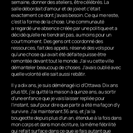
semaine, donner des ateliers, être célébrés. La
salle débordait d’amour et de joie et c’était
exactement ce dont j’avais besoin. Ce qui me reste,
c’est la forme de la chose. Une communauté
a regardé une absence créée par une politique et a
décidé qu’elle ne tiendrait pas, au moins pour un
court moment. Des gens ont coordonné des
ressources, fait des appels, réservé des vols pour
qu’une chose qui avait été défaite puisse être
remontée devant tout le monde. J’ai vu cette ville
démanteler beaucoup de choses. J’avais oublié avec
quelle volonté elle sait aussi rebâtir.
Il y a dix ans, je suis déménagé ici d’Ottawa. Dix ans
plus tôt, j’ai quitté la maison à quinze ans, au sortir
d’une enfance que je vais laisser repliée pour
l’instant, sauf pour dire que partir a été ma façon d’y
survivre. J’ai maintenant 36 ans, et j’ai la
bougeotte depuis plus d’un an, étendue à la fois dans
mon corps et dans mon écriture, la même fébrilité
qui refait surface dans ce que je fais autant que