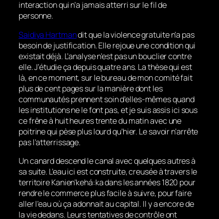
interaction qui n’a jamais atterri sur le fil de
personne.
Saidiya Hartman
dit que la violence gratuite n’a pas
besoin de justification. Elle rejoue une condition qui
existait déjà. L’analyse n’est pas un bouclier contre
elle. J’étudie ça depuis quatre ans. La thèse qui est
là, en ce moment, sur le bureau de mon comité fait
plus de cent pages sur la manière dont les
communautés prennent soin d’elles-mêmes quand
les institutions ne le font pas, et je suis assis ici sous
ce frêne à huit heures trente du matin avec une
poitrine qui pèse plus lourd qu’hier. Le savoir n’arrête
pas l’atterrissage.
Un canard descend le canal avec quelques autres à
sa suite. L’eau ici est construite, creusée à travers le
territoire Kanien’kehá:ka dans les années 1820 pour
rendre le commerce plus facile à suivre, pour faire
aller l’eau où ça adonnait au capital. Il y a encore de
la vie dedans. Leurs tentatives de contrôle ont