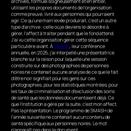
archives, formulé soigneusement et en entier,
utilisant les propres documents de l’organisation
comme preuve, livré aux personnes qui pourraient
agir. Ce qu’une main levée produirait, c’est un autre
type d’archive : celle où je deviens le désordre à
gérer, l’affect à traiter pendant que le fond attend.
J’ai vu cette organisation gérer cette séquence
particulière avant. À
SMASH
, leur conférence
annuelle, en 2025, j’ai interpellé une présentatrice
blanche sur la raison pour laquelle une session
construite sur des photographies de personnes
noires ne contenait aucune analyse de ce que le fait
d’être noir signifiait pour les gens sur ces
photographies, pour les statistiques montrées, pour
les taux de criminalisation et d’exclusion des soins
de santé que les données documentaient déjà. Ce
que l’institution a géré par la suite, c’est mon affect.
Pas la présentation. Le programme de SMASH de
l’année suivante ne contenait aucun contenu de
santé spécifique aux personnes noires. Le mot
n’apparaît pas dans le document.