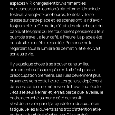
espaces VIP, chargeaient bruyamment les
barricades sur un camion à plateforme. Un soir de
festival, à vingt-et-une heures, toute la ville se
presse sur cette place et les scènes ont l’air d’avoir
toujours été là. Ce matin, c’était des planches et du
câble, et les gens qui les touchaient pensaient à leur
quart de travail, à leur café, à l’heure. La place a été
construite pour être regardée. Personne ne la
regardait sous la lumière de ce matin, et elle vivait
son autre vie.
Il y a quelque chose à se trouver dans un lieu
au moment où l’usage qu’on en fait n’est plus sa
préoccupation première. Les rues deviennent plus
bruyantes vers cette heure. Les gens se dépêchent
dans les stations de métro vers le travail ou l’école.
J’étais le seul à errer, et j’errais parce que la veille, le
cadre accroché au mur à côté de mon lit
s’est décroché quand j’ai ajusté les rideaux. J’étais
fatigué. Je les ai ouverts sans trop d’attention et le
cadre est tombé et s’est cassé. C’est arrivé