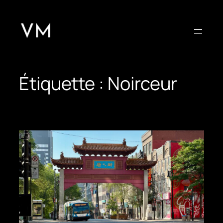
Aller
au
contenu
Étiquette :
Noirceur