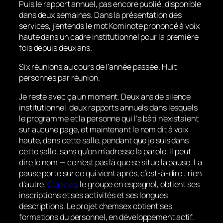
Puis le rapport annuel, pas encore publié, disponible
dans deux semaines. Dans la présentation des
services, j’entends le mot Kominote prononcé à voix
haute dans un cadre institutionnel pour la première
fois depuis deux ans.
Six réunions au cours de l’année passée. Huit
personnes par réunion.
Je reste avec ça un moment. Deux ans de silence
institutionnel, deux rapports annuels dans lesquels
le programme et la personne qui l’a bâti n’existaient
sur aucune page, et maintenant le nom dit à voix
haute, dans cette salle, pendant que je suis dans
cette salle, sans qu’on m’adresse la parole. Il peut
dire le nom — ce n’est pas là que se situe la pause. La
pause porte sur ce qui vient après, c’est-à-dire : rien
d’autre.
Convive
, le groupe en espagnol, obtient ses
inscriptions et ses activités et ses longues
descriptions. Le projet chemsex obtient ses
formations du personnel, en développement actif.