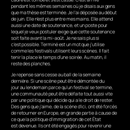
pendant les mêmes semaines où je disais aux gens
que ma thèse est terminée. Je l’ai déposée au début
de juin. Elle n’est plus entre mes mains. Elle attend
aussi une date de soutenance, et un poste pour
lequel je veux postuler exige que cette soutenance
soit faite avant la mi-août. Je ne sais plus si
c’est possible. Terminé est un mot que j’utilise
comme les festivals utilisent leurs scènes. Il fait
tenir la place le temps d’une soirée. Au matin, il
reste des planches.
Je repense sans cesse au ball de la semaine
dernière. Si une scène peut être démontée du
jour au lendemain parce qu’un festival se termine,
une communauté peut être défaite tout aussi vite
par une politique qui décide qui a le droit de rester.
Des gens que j’aime, de la scène d’ici, ont été forcés
de retourner en Europe, en grande partie à cause de
ce que la politique d’immigration de cet État
est devenue. Ils ont été engagés pour revenir une